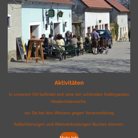
Aktivitäten
In unserem Ort befindet sich eine der schönsten Kellergassen
Niederösterreichs,
wo Sie bei den Winzern
gegen
Voranmeldung
Kellerführungen
und Weinverkostungen
Buchen können.
Mehr Info